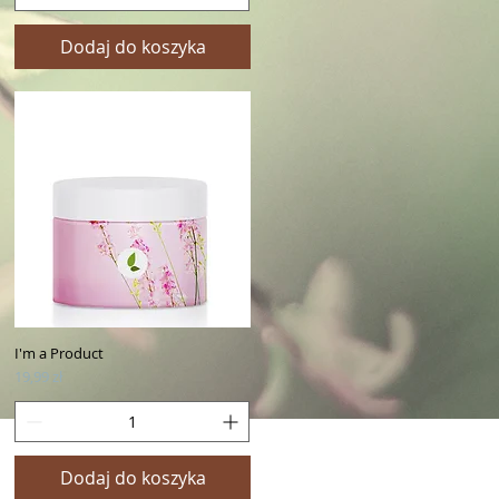
Dodaj do koszyka
I'm a Product
Podgląd
Cena
19,99 zł
Dodaj do koszyka