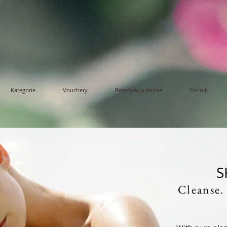
Kategorie
Vouchery
Rezerwacja online
Cennik
S
Cleanse.