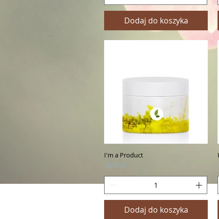
Dodaj do koszyka
I'm a Product
Podgląd
Cena
19,99 zł
Dodaj do koszyka