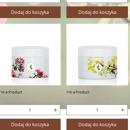
Dodaj do koszyka
Dodaj do koszyka
I'm a Product
I'm a Product
Podgląd
Podgląd
Cena
Cena
19,99 zł
19,99 zł
Dodaj do koszyka
Dodaj do koszyka