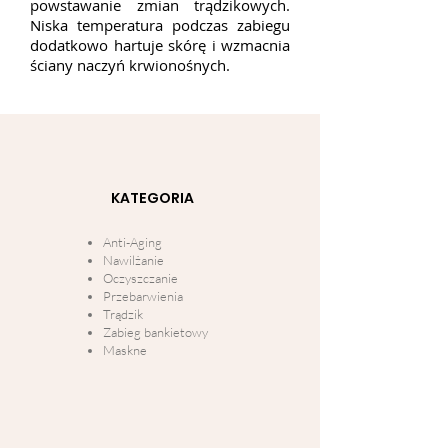
powstawanie zmian trądzikowych.
Niska temperatura podczas zabiegu
dodatkowo hartuje skórę i wzmacnia
ściany naczyń krwionośnych.
KATEGORIA
Anti-Aging
Nawilżanie
Oczyszczanie
Przebarwienia
Trądzik
Zabieg bankietowy
Maskne