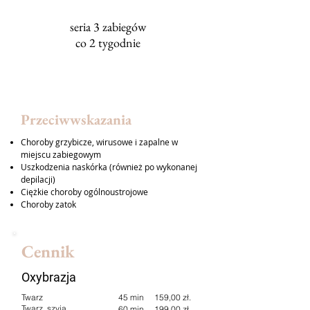
seria 3 zabiegów
co 2 tygodnie
Przeciwwskazania
Choroby grzybicze, wirusowe i zapalne w
miejscu zabiegowym
Uszkodzenia naskórka (również po wykonanej
depilacji)
Ciężkie choroby ogólnoustrojowe
Choroby zatok
Cennik
Oxybrazja
Twarz
45 min 159,00 zł.
Twarz, szyja
60 min 199,00 zł.