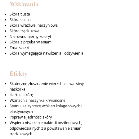
Wskazania
Skóra tłusta
Skóra sucha
Skóra wrażliwa, naczyniowa
Skóra trądzikowa
Nierównomierny koloryt
Skóra z przebarwieniami
Zmarszczki
Skóra wymagająca nawilżenia i odżywienia
Efekty
Skuteczne złuszczenie wierzchniej warstwy
naskórka
Hartuje skórę
Wzmacnia naczynka krwionośne
Stymuluje syntezę włókien kolagenowych i
elastynowych
Poprawia jędrność skóry
Wspiera niszczenie bakterii beztlenowych,
odpowiedzialnych z a powstawanie zmian
trądzikowych