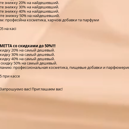
йте знижку 20% на найдешевший.
йте знижку 30% на найдешевший.
йте знижку 40% на найдешевший.
айте знижку 50% на найдешевший.
ям: професійна косметика, харчові добавки та парфуми
5 на касі
METTA со скидками до 50%!!!
 скидку 20% на самый дешевый.
 скидку 30% на самый дешевый.
 скидку 40% на самый дешевый.
е скидку 50% на самый дешевый.
ланию: профессиональная косметика, пищевые добавки и парфюмерия
 при кассе
n! Запрошуємо вас! Приглашаем вас!