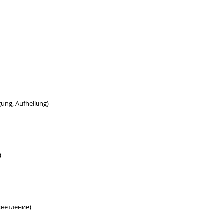
gung, Aufhellung)
)
светление)