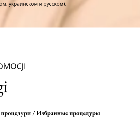
ом, украинском и русском).
ROMOCJI
gi
і процедури / Избранные процедуры