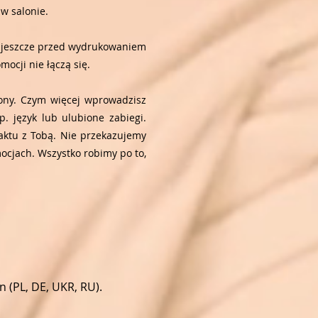
w salonie.
wy jeszcze przed wydrukowaniem
ocji nie łączą się.
trony. Czym więcej wprowadzisz
. język lub ulubione zabiegi.
aktu z Tobą. Nie przekazujemy
ocjach. Wszystko robimy po to,
 (PL, DE, UKR, RU).