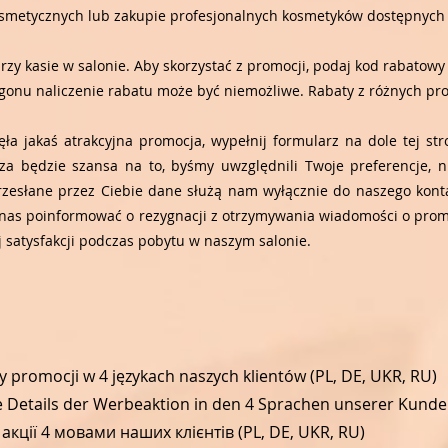
osmetycznych lub zakupie profesjonalnych kosmetyków dostępnych 
rzy kasie w salonie. Aby skorzystać z promocji, podaj kod rabato
nu naliczenie rabatu może być niemożliwe. Rabaty z różnych prom
nęła jakaś atrakcyjna promocja, wypełnij formularz na dole tej s
a będzie szansa na to, byśmy uwzględnili Twoje preferencje, np
rzesłane przez Ciebie dane służą nam wyłącznie do naszego kont
z nas poinformować o rezygnacji z otrzymywania wiadomości o prom
ej satysfakcji podczas pobytu w naszym salonie.
 promocji w 4 językach naszych klientów (PL, DE, UKR, RU)
e Details der Werbeaktion in den 4 Sprachen unserer Kunden
кції 4 мовами наших клієнтів (PL, DE, UKR, RU)