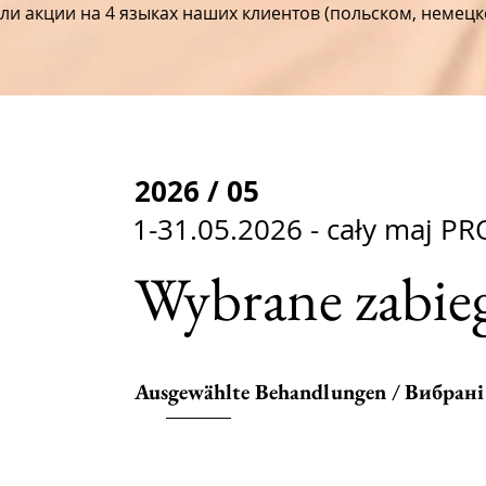
али акции на 4 языках наших клиентов (польском, немецк
2026 / 05
1-31.05.2026 - cały maj P
Wybrane zabie
Ausgewählte Behandlungen / Вибран