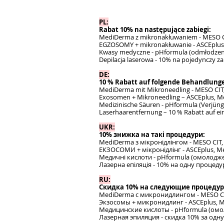
PL:
Rabat 10% na następujące zabiegi:
MediDerma z mikronakłuwaniem - MESO C
EGZOSOMY + mikronakłuwanie - ASCEplu
Kwasy medyczne - pHformula (odmłodzenie,
Depilacja laserowa - 10% na pojedynczy za
DE:
10 % Rabatt auf folgende Behandlung
MediDerma mit Mikroneedling - MESO CIT
Exosomen + Mikroneedling – ASCEplus, 
Medizinische Säuren - pHformula (Verjüng
Laserhaarentfernung – 10 % Rabatt auf ei
UKR:
10% знижка на такі процедури:
MediDerma з мікронідлінгом - MESO CIT
ЕКЗОСОМИ + мікронідлінг - ASCEplus, 
Медичні кислоти - pHformula (омолоджен
Лазерна епіляція - 10% на одну процедур
RU:
Скидка 10% на следующие процедур
MediDerma с микронидлингом - MESO CI
Экзосомы + микронидлинг - ASCEplus, 
Медицинские кислоты - pHformula (омо
Лазерная эпиляция - скидка 10% за одн