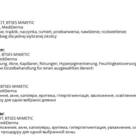
IT, BTSES MIMETIC
s, MediDerma
 trądzik, naczynka, rumień, przebarwienia, nawilżenie, rozświetlenie)
bieg dla jednej wybranej okolicy
en:
, BTSES MIMETIC
MediDerma
ung, Akne, Kapillaren, Rötungen, Hyperpigmentierung, Feuchtigkeitsversor
ne Einzelbehandlung für einen ausgewählten Bereich
, BTSES MIMETIC
MediDerma
ня, акне, капіляри, еритема, гіперпігментація, зволоження, освітлення
у для однієї вибраної ділянки
ы:
T, BTSES MIMETIC
MediDerma
ложение, акне, капилляры, эритема, гиперпигментация, увлажнение, о
у процедуру для одной выбранной зоны.