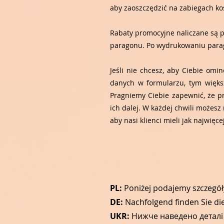
aby zaoszczędzić na zabiegach k
Rabaty promocyjne naliczane są p
paragonu. Po wydrukowaniu parago
Jeśli nie chcesz, aby Ciebie omi
danych w formularzu, tym większ
Pragniemy Ciebie zapewnić, że p
ich dalej. W każdej chwili możes
aby nasi klienci mieli jak najwięc
PL:
Poniżej podajemy szczegóły
DE:
Nachfolgend finden Sie di
UKR:
Нижче наведено деталі а