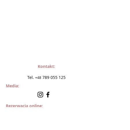
Kontakt:
Tel.
789 055 125
+48
Media:
Rezerwacja online:
cosmetta.booksy.com
Adres salonu: