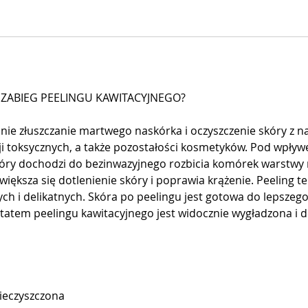
ZABIEG PEELINGU KAWITACYJNEGO?
nie złuszczanie martwego naskórka i oczyszczenie skóry z n
cji toksycznych, a także pozostałości kosmetyków. Pod wpły
óry dochodzi do bezinwazyjnego rozbicia komórek warstwy 
iększa się dotlenienie skóry i poprawia krążenie. Peeling t
ych i delikatnych. Skóra po peelingu jest gotowa do lepszeg
tatem peelingu kawitacyjnego jest widocznie wygładzona i de
nieczyszczona