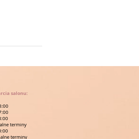
rcia salonu:
8:00
7:00
8:00
alne terminy
0:00
alne terminy