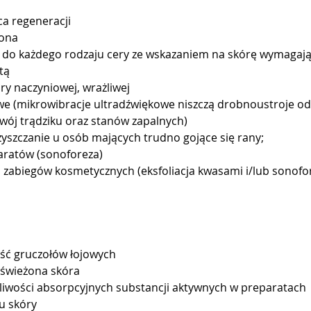
a regeneracji
iona
 do każdego rodzaju cery ze wskazaniem na skórę wymagają
tą
ry naczyniowej, wrażliwej
we (mikrowibracje ultradźwiękowe niszczą drobnoustroje od
wój trądziku oraz stanów zapalnych)
zyszczanie u osób mających trudno gojące się rany;
aratów (sonoforeza)
 zabiegów kosmetycznych (eksfoliacja kwasami i/lub sonofor
ść gruczołów łojowych
dświeżona skóra
liwości absorpcyjnych substancji aktywnych w preparatach
u skóry