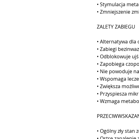
• Stymulacja me
• Zmniejszenie zm
ZALETY ZABIEGU
• Alternatywa dla
• Zabiegi bezinwa
• Odblokowuje ujś
• Zapobiega czop
• Nie powoduje na
• Wspomaga leczen
• Zwiększa możliw
• Przyspiesza mik
• Wzmaga metabo
PRZECIWWSKAZA
• Ogólny zły stan 
• Ostre zapalenie 