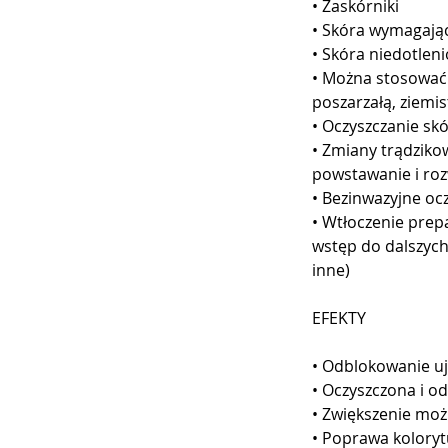
• Zaskórniki
• Skóra wymagając
• Skóra niedotlen
• Można stosować
poszarzałą, ziemis
• Oczyszczanie skó
• Zmiany trądziko
powstawanie i roz
• Bezinwazyjne oc
• Wtłoczenie prep
wstęp do dalszych
inne)
EFEKTY
• Odblokowanie uj
• Oczyszczona i o
• Zwiększenie moż
• Poprawa koloryt