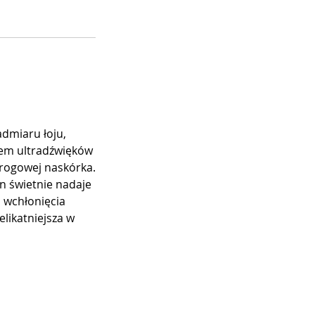
admiaru łoju,
wem ultradźwięków
rogowej naskórka.
en świetnie nadaje
o wchłonięcia
likatniejsza w