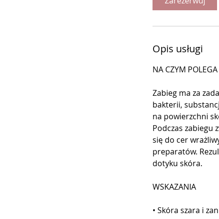
Zarezerwuj
n
Opis usługi
NA CZYM POLEGA 
Zabieg ma za zada
bakterii, substan
na powierzchni sk
Podczas zabiegu zw
się do cer wrażliw
preparatów. Rezul
dotyku skóra.
WSKAZANIA
• Skóra szara i za