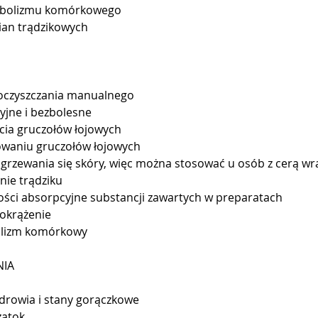
tabolizmu komórkowego
ian trądzikowych
 oczyszczania manualnego
zyjne i bezbolesne
cia gruczołów łojowych
owaniu gruczołów łojowych
grzewania się skóry, więc można stosować u osób z cerą wr
ie trądziku
ości absorpcyjne substancji zawartych w preparatach
rokrążenie
lizm komórkowy
NIA
zdrowia i stany gorączkowe
zatok