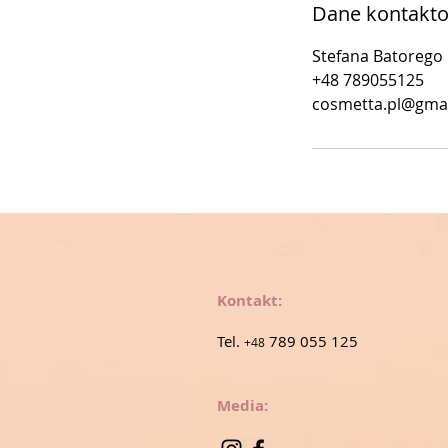
Dane kontakt
Stefana Batorego 
+48 789055125
cosmetta.pl@gma
Kontakt:
Tel.
789 055 125
+48
Media: