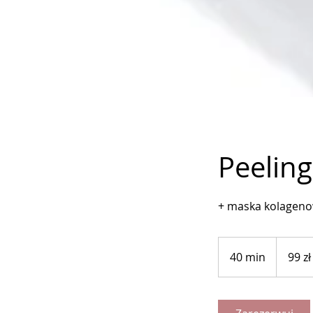
Peeling
+ maska kolageno
99
złotych
40 min
4
99 zł
polskich
0
m
i