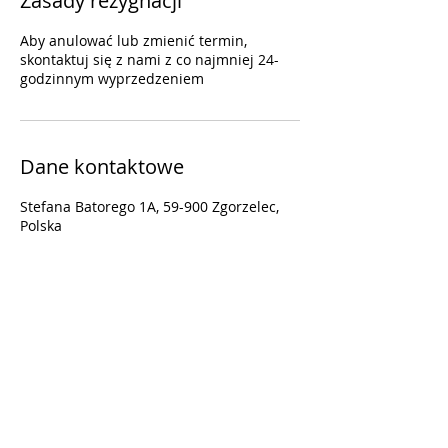
Zasady rezygnacji
Aby anulować lub zmienić termin,
skontaktuj się z nami z co najmniej 24-
godzinnym wyprzedzeniem
Dane kontaktowe
Stefana Batorego 1A, 59-900 Zgorzelec,
Polska
+48 789055125
cosmetta.pl@gmail.com
Kontakt:
Tel.
789 055 125
+48