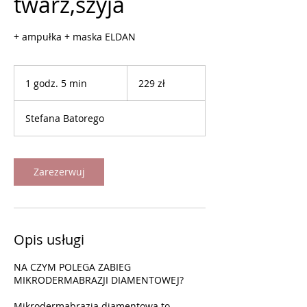
twarz,szyja
+ ampułka + maska ELDAN
229
złotych
1 godz. 5 min
1
229 zł
polskich
g
o
Stefana Batorego
d
z
5
m
Zarezerwuj
i
n
Opis usługi
NA CZYM POLEGA ZABIEG
MIKRODERMABRAZJI DIAMENTOWEJ?
Mikrodermabrazja diamentowa to