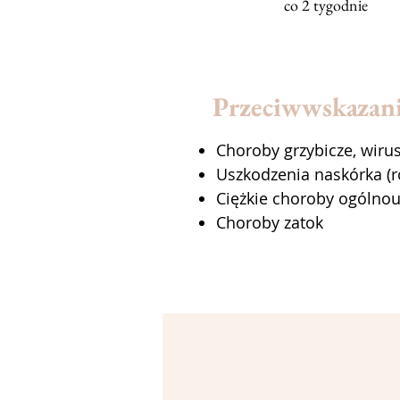
co 2 tygodnie
Przeciwwskazan
Choroby grzybicze, wir
Uszkodzenia naskórka (r
Ciężkie choroby ogólno
Choroby zatok