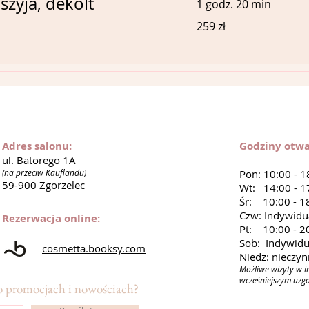
szyja, dekolt
1 godz. 20 min
259
259 zł
złotych
polskich
Adres salonu:
Godziny otwa
ul. Batorego 1A
(na przeciw Kauflandu)
Pon: 10:00 - 1
59-900 Zgorzelec
Wt: 14:00 - 1
Śr: 10:00 - 1
Czw: Indywidu
Rezerwacja online:
Pt: 10:00 - 2
Sob: Indywidu
cosmetta.booksy.com
Niedz: nieczy
Możliwe wizyty w i
wcześniejszym uzg
o promocjach i nowościach?