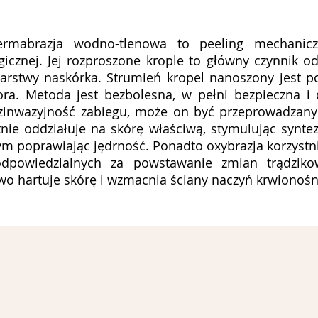
dermabrazja wodno-tlenowa to peeling mechanic
ogicznej. Jej rozproszone krople to główny czynnik 
 warstwy naskórka. Strumień kropel nanoszony jest
tora. Metoda jest bezbolesna, w pełni bezpieczna i
ezinwazyjność zabiegu, może on być przeprowadzany
tnie oddziałuje na skórę właściwą, stymulując synte
m poprawiając jędrność. Ponadto oxybrazja korzystni
 odpowiedzialnych za powstawanie zmian trądziko
o hartuje skórę i wzmacnia ściany naczyń krwionośn