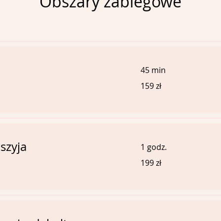
Obszary zabiegowe
45 min
159
159 zł
złotych
polskich
szyja
1 godz.
199
199 zł
złotych
polskich