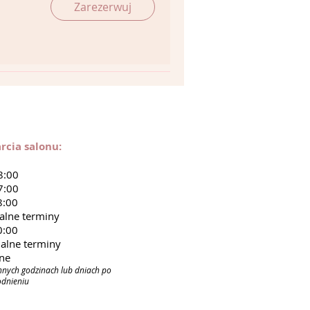
Zarezerwuj
rcia salonu:
8:00
7:00
8:00
alne terminy
0:00
alne terminy
nne
nnych godzinach lub dniach po
odnieniu