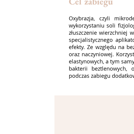
Cel zabiegu
Oxybrazja, czyli mikro
wykorzystaniu soli fizjol
złuszczenie wierzchniej
specjalistycznego aplika
efekty. Ze względu na b
oraz naczyniowej. Korzys
elastynowych, a tym samy
bakterii beztlenowych,
podczas zabiegu dodatkow