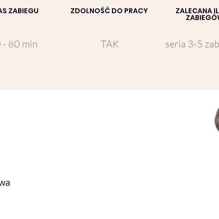
AS ZABIEGU
ZDOLNOŚĆ DO PRACY
ZALECANA I
ZABIEG
 - 80 min
TAK
seria 3-5 za
owa