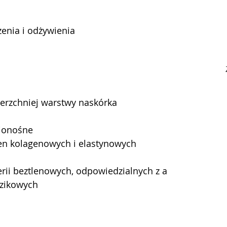
enia i odżywienia
ierzchniej warstwy naskórka
ionośne
en kolagenowych i elastynowych
erii beztlenowych, odpowiedzialnych z a
zikowych