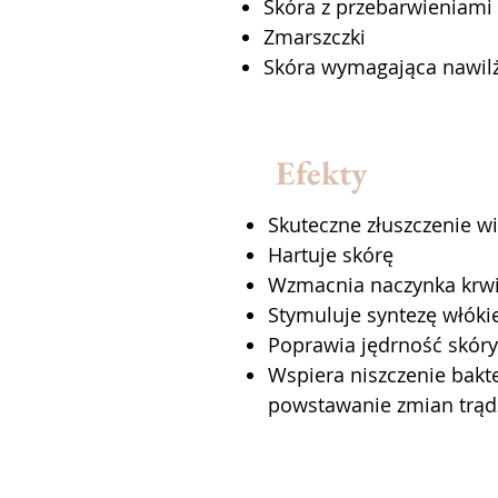
Skóra z przebarwieniami
Zmarszczki
Skóra wymagająca nawilż
Efekty
Skuteczne złuszczenie w
Hartuje skórę
Wzmacnia naczynka krw
Stymuluje syntezę włóki
Poprawia jędrność skóry
Wspiera niszczenie bakt
powstawanie zmian trąd