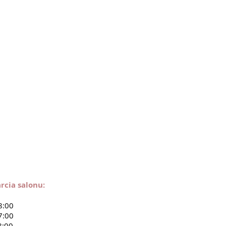
rcia salonu:
8:00
7:00
8:00