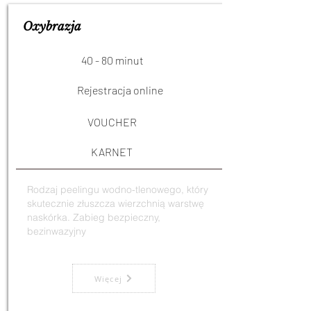
Oxybrazja
40 - 80 minut
Rejestracja online
VOUCHER
KARNET
Rodzaj peelingu wodno-tlenowego, który
skutecznie złuszcza wierzchnią warstwę
naskórka. Zabieg bezpieczny,
bezinwazyjny
Więcej