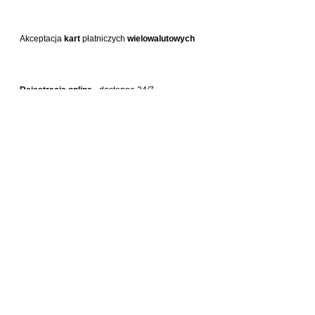
Akceptacja
kart
płatniczych
wielowalutowych
Rejestracja online
- dostępna 24/7
Vouchery podarunkowe
- sprzedaż online i w
salonie
Sprzedaż
karnetów
na serię zabiegów
-
kupujesz więcej za mniej
Sprzedaż profesjonalnych
kosmetyków do
pielęgnacji domowej
-
ELDAN
(Włochy) i
pH
formula
(Hiszpania)