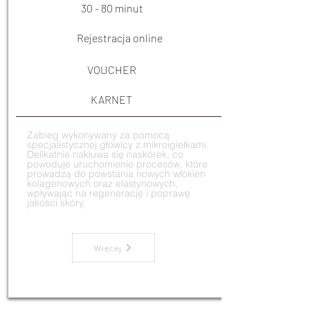
30 - 80 minut
Rejestracja online
VOUCHER
KARNET
Zabieg wykonywany za pomocą
specjalistycznej głowicy z mikroigiełkami.
Delikatnie nakłuwa się naskórek
, co
powoduje uruchomienie procesów, które
prowadzą do powstania nowych włókien
kolagenowych oraz elastynowych,
wpływając na regenerację i poprawę
jakości skóry.
Więcej