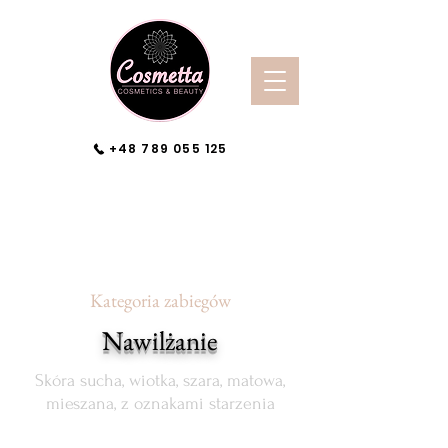
+48 789 055 125
Kategoria zabiegów
Nawilżanie
Skóra sucha, wiotka, szara, matowa,
mieszana, z oznakami starzenia