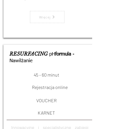
Więcej
RESURFACING
pH
formula
-
Nawilżanie
45 - 60 minut
Rejestracja online
VOUCHER
KARNET
Innowacyjne i specjalistyczne zabiegi