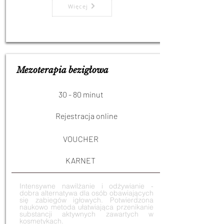
Więcej
Mezoterapia bezigłowa
30 - 80 minut
Rejestracja online
VOUCHER
KARNET
Intensywne nawilżanie i odżywianie -
dobra alternatywa dla osób obawiających
się zabiegów igłowych. Potwierdzona
naukowo metoda ułatwiająca przenikanie
substancji aktywnych zawartych w
kosmetykach.