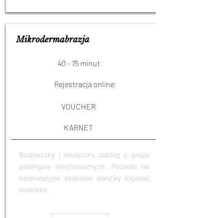
Mikrodermabrazja
40 - 75 minut
Rejestracja online
VOUCHER
KARNET
Bezpieczny i skuteczny zabieg z grupy
peelingów mechanicznych. Pozwala na
bezinwazyjne ścieranie warstwy rogowej
naskórka.