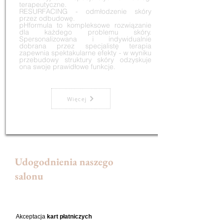
terapeutyczne.
RESURFACING - odmłodzenie skóry
przez odbudowę.
pHformula to kompleksowe rozwiązanie
dla każdego problemu skóry.
Spersonalizowana i indywidualnie
dobrana przez specjalistę terapia
zapewnia spektakularne efekty - w wyniku
przebudowy struktury skóry odzyskuje
ona swoje prawidłowe funkcje.
Więcej
Udogodnienia naszego
salonu
Akceptacja
kart płatniczych